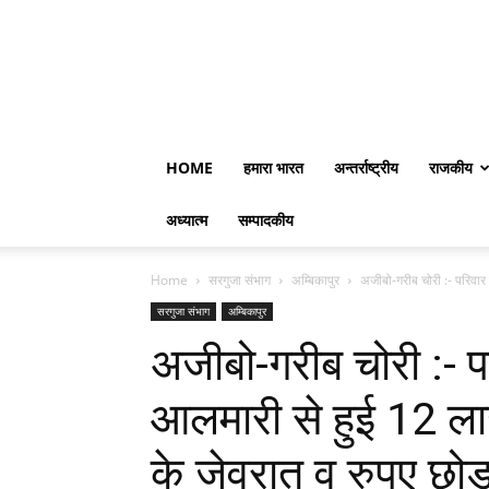
HOME
हमारा भारत
अन्तर्राष्ट्रीय
राजकीय
अध्यात्म
सम्पादकीय
Home
सरगुजा संभाग
अम्बिकापुर
अजीबो-गरीब चोरी :- परिवार 
सरगुजा संभाग
अम्बिकापुर
अजीबो-गरीब चोरी :- प
आलमारी से हुई 12 लाख
के जेवरात व रुपए छो