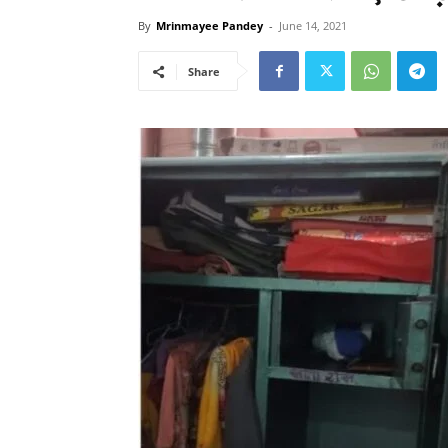
By
Mrinmayee Pandey
-
June 14, 2021
Share