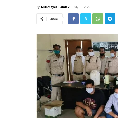
By
Mrinmayee Pandey
-
July 15, 2020
Share