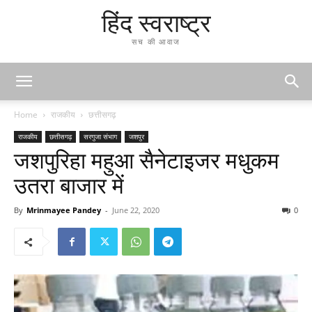
हिंद स्वराष्ट्र
सच की आवाज
Home
राजकीय
छत्तीसगढ़
राजकीय
छत्तीसगढ़
सरगुजा संभाग
जशपुर
जशपुरिहा महुआ सैनेटाइजर मधुकम
उतरा बाजार में
By
Mrinmayee Pandey
-
June 22, 2020
0