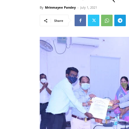
By
Mrinmayee Pandey
-
July 1, 2021
Share