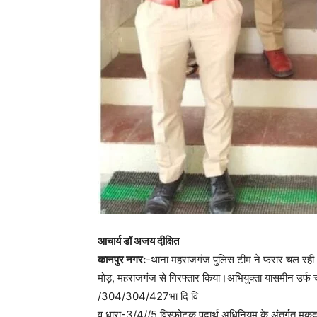
आचार्य डॉ अजय दीक्षित
कानपुर नगर:
-थाना महराजगंज पुलिस टीम ने फरार चल रही 
मोड़, महराजगंज से गिरफ्तार किया।अभियुक्ता यासमीन उर्फ
/304/304/427भा दि वि
व धारा-3/4//5 विस्फोटक पदार्थ अधिनियम के अंतर्गत मुकदम