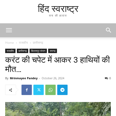
हिंद स्वराष्ट्र
सच की आवाज
Home
राजकीय
छत्तीसगढ़
राजकीय
छत्तीसगढ़
बिलासपुर संभाग
रायगढ
करंट की चपेट में आकर 3 हाथियों की
मौत…
By
Mrinmayee Pandey
-
October 26, 2024
0