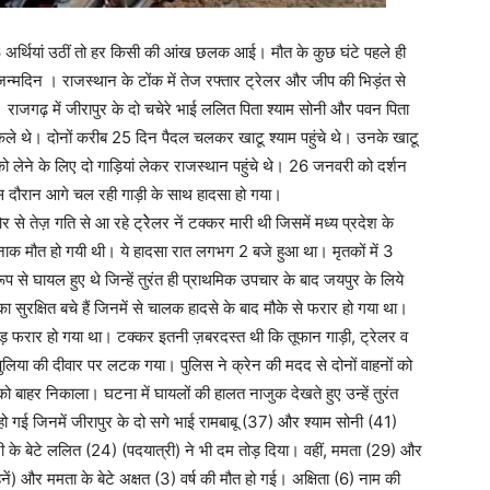
6 अर्थियां उठीं तो हर किसी की आंख छलक आई। मौत के कुछ घंटे पहले ही
जन्मदिन । राजस्थान के टोंक में तेज रफ्तार ट्रेलर और जीप की भिड़ंत से
राजगढ़ में जीरापुर के दो चचेरे भाई ललित पिता श्याम सोनी और पवन पिता
कले थे। दोनों करीब 25 दिन पैदल चलकर खाटू श्याम पहुंचे थे। उनके खाटू
ं को लेने के लिए दो गाड़ियां लेकर राजस्थान पहुंचे थे। 26 जनवरी को दर्शन
 इस दौरान आगे चल रही गाड़ी के साथ हादसा हो गया।
े तेज़ गति से आ रहे ट्रेेलर नें टक्कर मारी थी जिसमें मध्य प्रदेश के
दनाक मौत हो गयी थी। ये हादसा रात लगभग 2 बजे हुआ था। मृतकों में 3
ूप से घायल हुए थे जिन्हें तुरंत ही प्राथमिक उपचार के बाद जयपुर के लिये
 सुरक्षित बचे हैं जिनमें से चालक हादसे के बाद मौके से फरार हो गया था।
़ फरार हो गया था। टक्कर इतनी ज़बरदस्त थी कि तूफान गाड़ी, ट्रेलर व
लिया की दीवार पर लटक गया। पुलिस ने क्रेन की मदद से दोनों वाहनों को
बाहर निकाला। घटना में घायलों की हालत नाजुक देखते हुए उन्हें तुरंत
हो गई जिनमें जीरापुर के दो सगे भाई रामबाबू (37) और श्याम सोनी (41)
ी के बेटे ललित (24) (पदयात्री) ने भी दम तोड़ दिया। वहीं, ममता (29) और
ें) और ममता के बेटे अक्षत (3) वर्ष की मौत हो गई। अक्षिता (6) नाम की