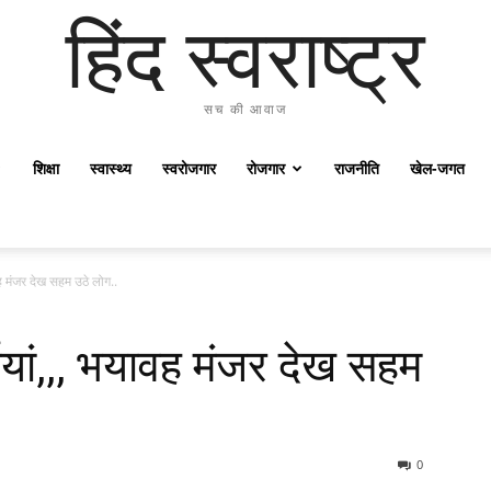
हिंद स्वराष्ट्र
सच की आवाज
शिक्षा
स्वास्थ्य
स्वरोजगार
रोजगार
राजनीति
खेल-जगत
ह मंजर देख सहम उठे लोग..
यां,,, भयावह मंजर देख सहम
0