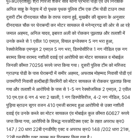
पु०अ0(प्रशिक्षु) श्री गिरिजा शंकर साव थाना प्रभारी पोड़ी एवं उप निरीक्षक
अनिल साहू के नेतृत्व में दो पृथक पृथक पुलिस टीम एक टीम पोडी टाउन तथा
दुसरी टीम दीनदयाल चौक के तरफ रवाना हुई, मुखबीर की सूचना के अनुसार
दीनदयाल चौक पर घेराबन्दी कर मोटर सायकल से मनेन्द्रगढ की ओर से आ रहे
जमाल अहमद, अनिल यादव, इबारत अली को रोककर पूछताछ और तलाशी में
उनके कब्जे से 1 एवील 10 एमएल, वियाल इन्जेक्सन 5 नग भरा हुआ,
रेक्सोजेसिक एमप्युल 2 एमएल 5 नग भरा, डिस्पोसीरिज 1 नग नीडिल एक नग
बरामद किया वरामद नशीली दवाई एवं आरोपियो का मोटर सायकल व मोबाईल
जिनकी कीमत 70256 रूपये जप्त किया गया। दुसरी पुलिस टीम को मस्जिद
ग्राउण्ड पोडी के पास घेराबन्दी में समीर अहमद, अफताब मोहम्मद निवासी पोडी एवं
उत्तमगिरी निवासी हल्दीबाड़ी चिरमिरी को मोटर सायकल से रोककर पूछताछ किया
गया और तलाशी मे आरोपियो के पास से 1-5 नग रेक्सोजसिक 2 एमएल, 2 एवील
10 एम.एल 6 नग 4 भरा 2 खाली, 1 नग डिस्पोसिरीज, 4-2 नग नीडिल, 504
पुड़िया ब्राउन सूगर वजन 410 एमजी बरामद हुआ आरोपियो से उक्त नशीली
दवाई एंव उनके कब्जे का मोटर सायकल एंव मोबाईल कुल कीमत 60627 रूपये
जप्त किया गया, आरोपियो के विरूद्ध नारकोटिक्स एक्ट के तहत अपराध क्र0
147 / 20 धारा 22बी एनडीपीए एक्ट व अपराध क्र0 148 /202 धारा 21क,
22बी एनडीपीए एक्ट कायम कर गिरफ्तार किया गया है।