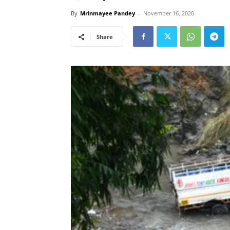
By
Mrinmayee Pandey
-
November 16, 2020
Share