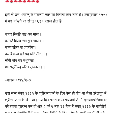
इसी से उसे भगवान् के यशरूपी जल का चिराना कहा जाता है। इसप्रकार १५५४
में ७७ जोड़ने पर संवत् १६३१ प्राप्त होता हैः
सादर सिवहि नाइ अब माथा।
बरनउँ बिसद राम गुन गाथा।।
संबत सोरह सै एकतीसा।
करउँ कथा हरि पद धरि सीसा।।
नौमी भौम बार मधुमासा।
अवधपुरीं यह चरित प्रकासा।।
-मानस १/३४/२-३
उस साल संवत् १६३१ के श्रीरामनवमी के दिन वैसा ही योग था जैसा त्रेतायुग में
श्रीरामजन्म के दिन था। उस दिन प्रातःकाल गोस्वामी जी ने श्रीरामचरितमानस
की रचना प्रारम्भ कर दी और २ वर्ष ७ माह २६ दिन में संवत् १६३३ के मार्गशीर्ष
शुक्लपक्ष पंचमी(श्रीसीताराम विवाह-तिथि) के दिन ग्रंथ के सातों काण्डों की पूर्ति