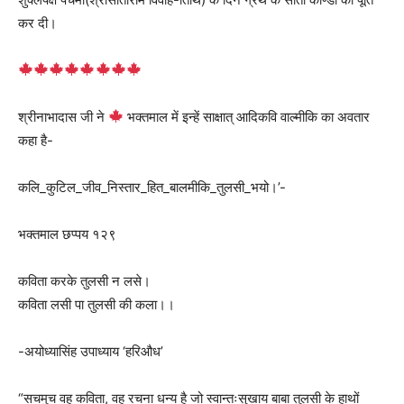
कर दी।
श्रीनाभादास जी ने
भक्तमाल में इन्हें साक्षात् आदिकवि वाल्मीकि का अवतार
कहा है-
कलि_कुटिल_जीव_निस्तार_हित_बालमीकि_तुलसी_भयो।’-
भक्तमाल छप्पय १२९
कविता करके तुलसी न लसे।
कविता लसी पा तुलसी की कला।।
-अयोध्यासिंह उपाध्याय ‘हरिऔध’
“सचमुच वह कविता, वह रचना धन्य है जो स्वान्तःसुखाय बाबा तुलसी के हाथों