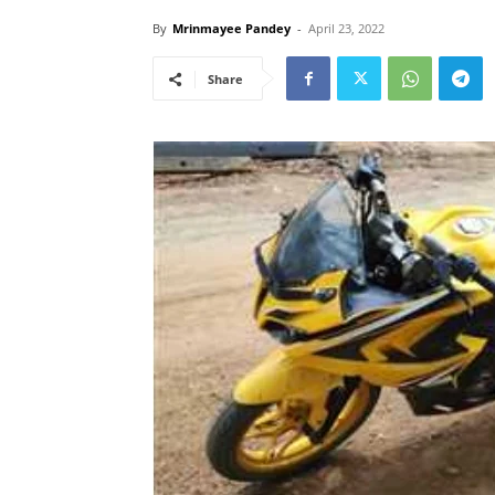
By
Mrinmayee Pandey
-
April 23, 2022
Share