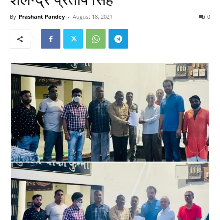
By
Prashant Pandey
-
August 18, 2021
0