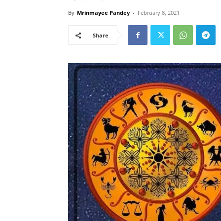
By
Mrinmayee Pandey
-
February 8, 2021
Share