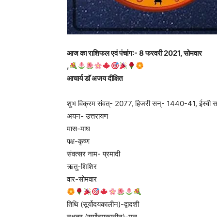
आज का राशिफल एवं पंचांग:- 8 फरवरी 2021, सोमवार
,
आचार्य डाॅ अजय दीक्षित
शुभ विक्रम संवत्- 2077, हिजरी सन्- 1440-41, ईस्वी 
अयन- उत्तरायण
मास-माघ
पक्ष-कृष्ण
संवत्सर नाम- प्रमादी
ऋतु-शिशिर
वार-सोमवार
तिथि (सूर्योदयकालीन)-द्वादशी
नक्षत्र (सूर्योदयकालीन)-मूल