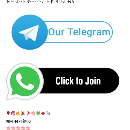
वनस्पति तंत्र उपाय-पीपल के वृक्ष में जल चढ़ाएं।
आज का राशिफल