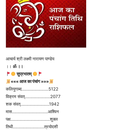
आचार्य श्री लक्ष्मी नारायण पाण्डेय
।।
ॐ ।।
सुप्रभातम्
««« आज का पंचांग »»»
कलियुगाब्द…………………..5122
विक्रम संवत्………………….2077
शक संवत्…………………….1942
मास………………………….आश्विन
पक्ष…………………………….शुक्ल
तिथी………………………त्रयोदशी