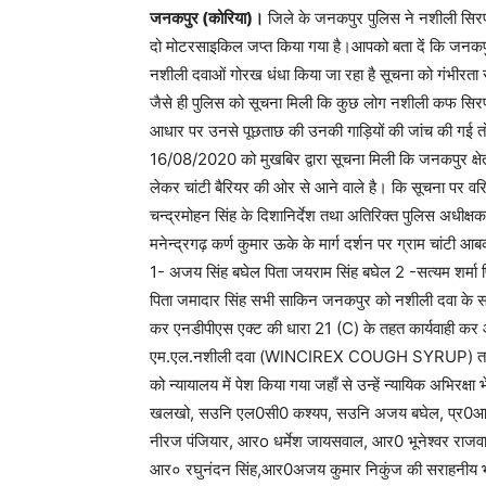
जनकपुर (कोरिया)।
जिले के जनकपुर पुलिस ने नशीली सिर
दो मोटरसाइकिल जप्त किया गया है।आपको बता दें कि जनकपुर पुल
नशीली दवाओं गोरख धंधा किया जा रहा है सूचना को गंभीरता 
जैसे ही पुलिस को सूचना मिली कि कुछ लोग नशीली कफ सिरप 
आधार पर उनसे पूछताछ की उनकी गाड़ियों की जांच की गई
16/08/2020 को मुखबिर द्वारा सूचना मिली कि जनकपुर क्ष
लेकर चांटी बैरियर की ओर से आने वाले है। कि सूचना पर वर
चन्द्रमोहन सिंह के दिशानिर्देश तथा अतिरिक्त पुलिस अधीक्
मनेन्द्रगढ़ कर्ण कुमार ऊके के मार्ग दर्शन पर ग्राम चांटी
1- अजय सिंह बघेल पिता जयराम सिंह बघेल 2 -सत्यम शर्मा पित
पिता जमादार सिंह सभी साकिन जनकपुर को नशीली दवा के स
कर एनडीपीएस एक्ट की धारा 21 (C) के तहत कार्यवाही कर 
एम.एल.नशीली दवा (WINCIREX COUGH SYRUP) तथा 02 
को न्यायालय में पेश किया गया जहाँ से उन्हें न्यायिक अभिरक्षा भ
खलखो, सउनि एल0सी0 कश्यप, सउनि अजय बघेल, प्र0आर0 रवि
नीरज पंजियार, आरo धर्मेश जायसवाल, आर0 भूनेश्वर राजव
आर० रघुनंदन सिंह,आर0अजय कुमार निकुंज की सराहनीय भ