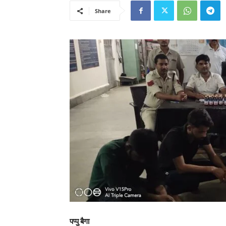
Share
पप्पु बैगा