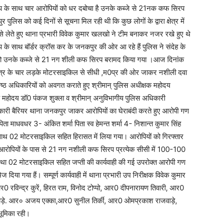
प के साथ चार आरोपियों को धर दबोचा है उनके कब्जे से 21नक कफ सिरप
िस को कई दिनों से सूचना मिल रही थी कि कुछ लोगों के द्वारा क्षेत्र में
से लेते हुए थाना प्रभारी विवेक कुमार खलखो ने टीम बनाकर नजर रखे हुए थे
के साथ बॉर्डर क्रॉस कर के जनकपुर की ओर आ रहे हैं पुलिस ने संदेह के
 तो उनके कब्जे से 21 नग शीली कफ सिरप बरामद किया गया ।आज दिनांक
ेत्र के चार लड़के मोटरसाइकिल से सीधी ,म0प्र की ओर जाकर नशीली दवा
िष्ठ अधिकारियों को अवगत कराते हुए श्रीमान् पुलिस अधीक्षक महोदय
षक महोदय डॉ0 पंकज शुक्ला व श्रीमान् अनुविभागीय पुलिस अधिकारी
 आबकारी बैरियर थाना जनकपुर जाकर आरोपियों का घेराबंदी करते हुए आरोपी गण
ा माधवधर 3- अंकित शर्मा पिता स्व हेमन्त शर्मा 4- निशान्त कुमार सिंह
ाथ 02 मोटरसाइकिल सहित हिरासत में लिया गया। आरोपियों को गिरफ्तार
आरोपियों के पास से 21 नग नशीली कफ सिरप प्रत्येक सीसी में 100-100
मोटरसाइकिल सहित जप्ती की कार्यवाही की गई उपरोक्त आरोपी गण
ेज दिया गया हैं। सम्पूर्ण कार्यवाही में थाना प्रभारी उप निरीक्षक विवेक कुमार
न्द्र कुरें, हिरत राम, विनोद टोप्पो, आर0 दीपनारायण तिवारी, आर0
ाड़े. आर० अजय एक्का,आर0 सुनील तिर्की, आर0 ओमप्रकाश राजवाड़े,
ूमिका रही।