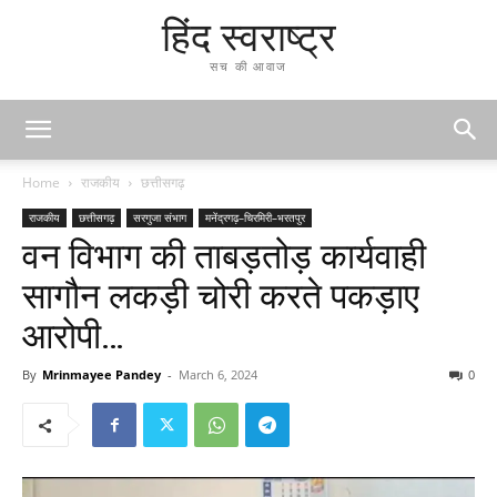
हिंद स्वराष्ट्र
सच की आवाज
Home
राजकीय
छत्तीसगढ़
राजकीय
छत्तीसगढ़
सरगुजा संभाग
मनेंद्रगढ़–चिरमिरी–भरतपुर
वन विभाग की ताबड़तोड़ कार्यवाही
सागौन लकड़ी चोरी करते पकड़ाए
आरोपी…
By
Mrinmayee Pandey
-
March 6, 2024
0